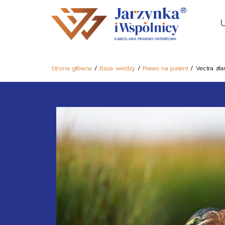
U
Strona główna
/
Baza wiedzy
/
Prawo na patent
/
Vectra zł