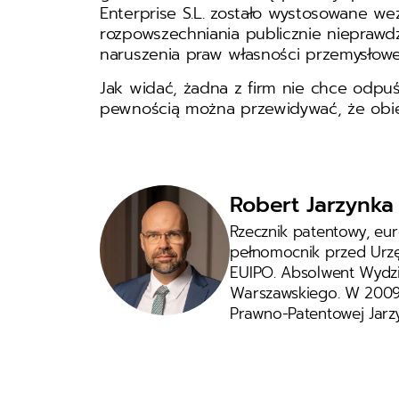
Enterprise S.L. zostało wystosowane w
rozpowszechniania publicznie nieprawd
naruszenia praw własności przemysłowej 
Jak widać, żadna z firm nie chce odpuśc
pewnością można przewidywać, że obie 
Robert Jarzynka
Rzecznik patentowy, eu
pełnomocnik przed Urzęd
EUIPO. Absolwent Wydzia
Warszawskiego. W 2009 r
Prawno-Patentowej Jarzy