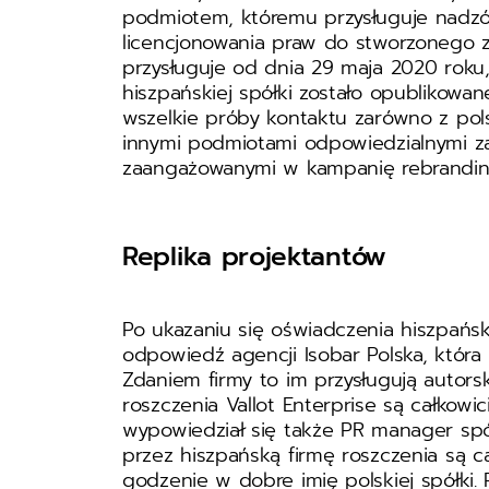
podmiotem, któremu przysługuje nadzór
licencjonowania praw do stworzonego 
przysługuje od dnia 29 maja 2020 roku
hiszpańskiej spółki zostało opublikowane.
wszelkie próby kontaktu zarówno z pols
innymi podmiotami odpowiedzialnymi za
zaangażowanymi w kampanię rebranding
Replika projektantów
Po ukazaniu się oświadczenia hiszpańs
odpowiedź agencji Isobar Polska, która
Zdaniem firmy to im przysługują autors
roszczenia Vallot Enterprise są całko
wypowiedział się także PR manager spół
przez hiszpańską firmę roszczenia są c
godzenie w dobre imię polskiej spółki.