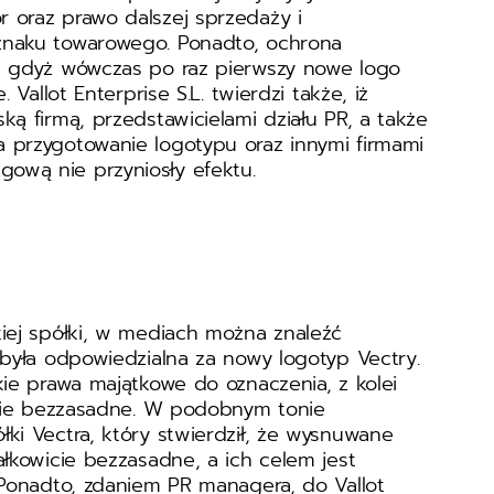
 oraz prawo dalszej sprzedaży i
znaku towarowego. Ponadto, ochrona
, gdyż wówczas po raz pierwszy nowe logo
 Vallot Enterprise S.L. twierdzi także, iż
ką firmą, przedstawicielami działu PR, a także
 przygotowanie logotypu oraz innymi firmami
ową nie przyniosły efektu.
kiej spółki, w mediach można znaleźć
 była odpowiedzialna za nowy logotyp Vectry.
kie prawa majątkowe do oznaczenia, z kolei
wicie bezzasadne. W podobnym tonie
ki Vectra, który stwierdził, że wysnuwane
ałkowicie bezzasadne, a ich celem jest
 Ponadto, zdaniem PR managera, do Vallot