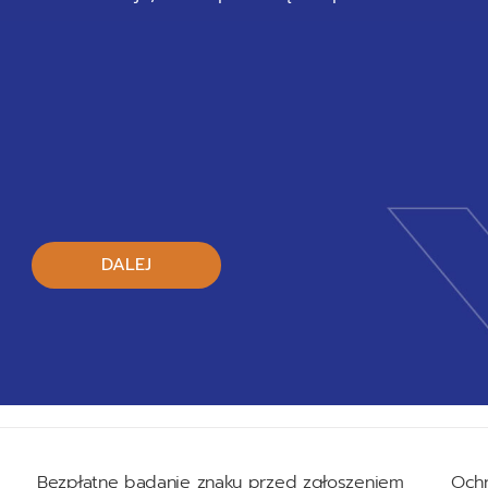
DALEJ
Bezpłatne badanie znaku przed zgłoszeniem
Och