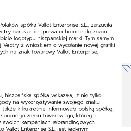
laków spółka Vallot Enterprise S.L., zarzuciła
ectry narusza ich prawa ochronne do znaku
bicie logotypu hiszpańskiej marki. Tym samym
j Vectry z wnioskiem o wycofanie nowej grafiki
ych na znak towarowy Vallot Enterprise.
hiszpańska spółka wskazała, iż nie tylko
i zgody na wykorzystywanie swojego znaku
 także kilkukrotnie informowała polską spółkę,
rem spornego znaku towarowego, którego
 w swoich kampaniach rebrandingowych.
 Vallot Enterprise S.L. jest jedynym