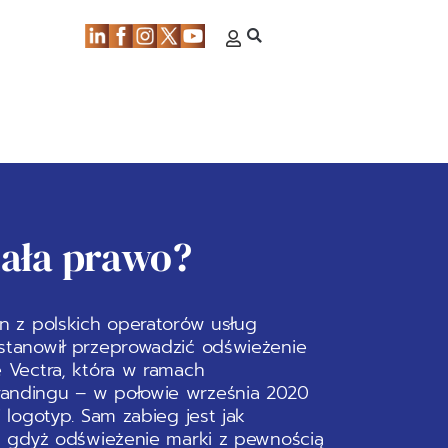
mała prawo?
n z polskich operatorów usług
stanowił przeprowadzić odświeżenie
e Vectra, która w ramach
andingu – w połowie września 2020
 logotyp. Sam zabieg jest jak
y, gdyż odświeżenie marki z pewnością