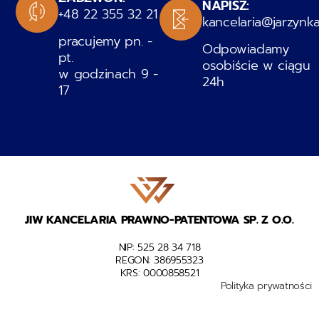
NAPISZ:
+48 22 355 32 21
kancelaria@jarzynka
pracujemy pn. -
Odpowiadamy
pt.
osobiście w ciągu
w godzinach 9 -
24h
17
JIW KANCELARIA PRAWNO-PATENTOWA SP. Z O.O.​
NIP: 525 28 34 718
REGON: 386955323
KRS: 0000858521
Polityka prywatności